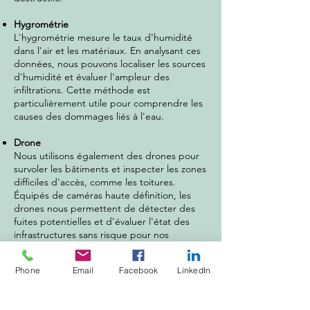
Hygrométrie
L'hygrométrie mesure le taux d'humidité
dans l'air et les matériaux. En analysant ces
données, nous pouvons localiser les sources
d'humidité et évaluer l'ampleur des
infiltrations. Cette méthode est
particulièrement utile pour comprendre les
causes des dommages liés à l'eau.
Drone
Nous utilisons également des drones pour
survoler les bâtiments et inspecter les zones
difficiles d'accès, comme les toitures.
Équipés de caméras haute définition, les
drones nous permettent de détecter des
fuites potentielles et d'évaluer l'état des
infrastructures sans risque pour nos
techniciens.
Phone
Email
Facebook
LinkedIn
Un service sur mesure
Chaque bâtiment est unique, c'est
pourquoi nous adaptons nos méthodes en