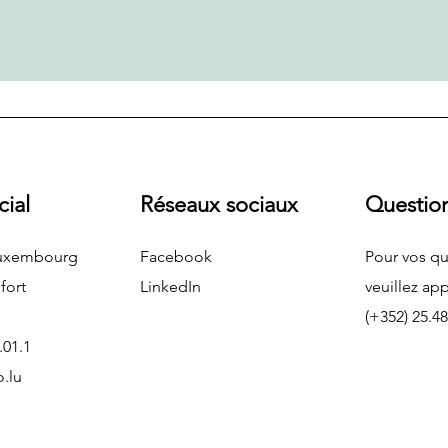
cial
Réseaux sociaux
Questio
Luxembourg
Facebook
Pour vos qu
fort
LinkedIn
veuillez app
(+352) 25.48
.01.1
o.lu