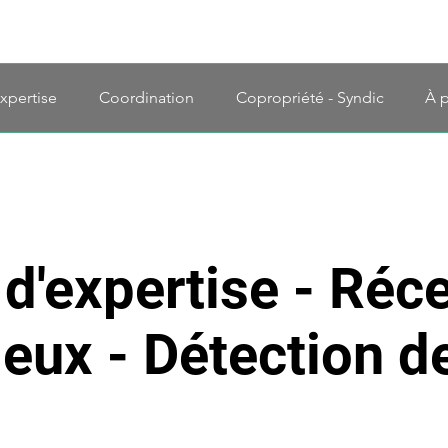
xpertise
Coordination
Copropriété - Syndic
À 
'expertise - Réce
ieux - Détection de