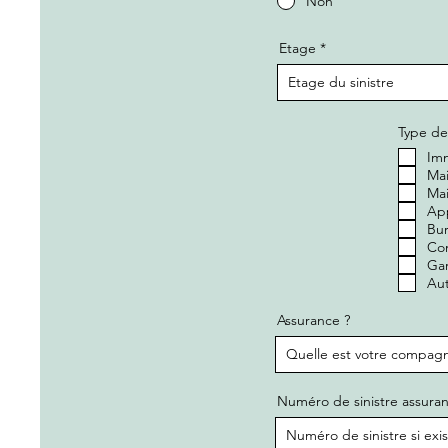
Non
Etage
Type de
Im
Mai
Ma
Ap
Bu
Co
Gar
Aut
Assurance ?
Numéro de sinistre assura