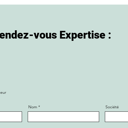
endez-vous Expertise :
teur
Nom
Société