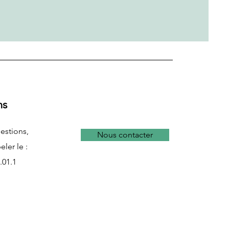
ns
estions,
Nous contacter
eler le :
.01.1