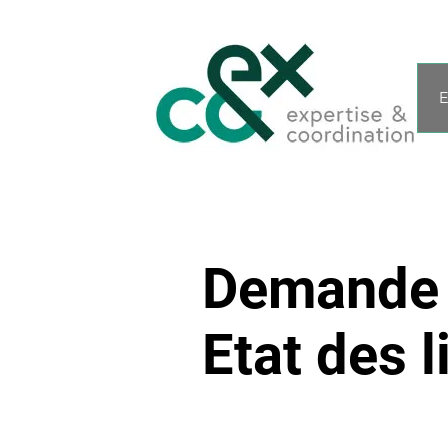
E
Demande d
Etat des l