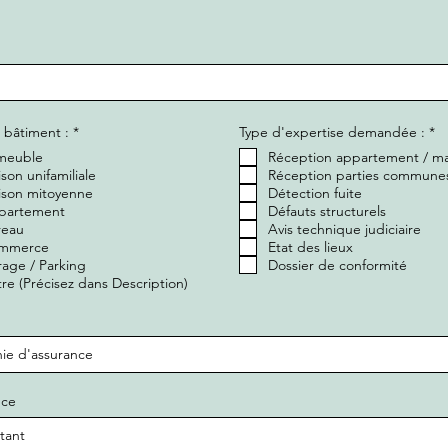
O
O
 bâtiment :
*
Type d'expertise demandée :
*
b
b
meuble
Réception appartement / m
l
l
i
i
son unifamiliale
Réception parties commune
g
g
ison mitoyenne
Détection fuite
a
a
partement
Défauts structurels
t
t
reau
o
Avis technique judiciaire
o
i
i
mmerce
Etat des lieux
r
r
age / Parking
Dossier de conformité
e
e
re (Précisez dans Description)
nce