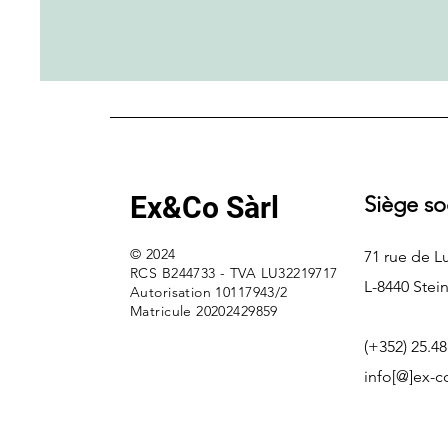
Ex&Co Sàrl
Siège so
© 2024
71 rue de 
RCS B244733 - TVA LU32219717
L-8440 Stein
Autorisation 10117943/2
Matricule 20202429859
(+352) 25.48
info[@]ex-c